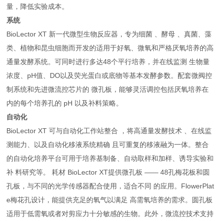
量，降低实验成本。
系统
BioLector XT 新一代微型生物反应器，专为细菌 、酵母 、真菌、藻
类、植物和昆虫细胞而开发的适用于好氧、微氧和严格厌氧培养的高
通量发酵系统。可同时进行多达48个平行培养，并在线监测 生物量
浓度、pH值、DO以及荧光蛋白或底物等基本发酵参数。配套微阀控
制系统和先进微流控芯片的 微孔板，能够灵活调控包括厌氧培养在
内的每个培养孔的 pH 以及补料策略。
自动化
BioLector XT 可与自动化工作站整合 ，将高通量发酵技术 、在线监
测能力、以及自动化移液系统精确 且可重复的移液融为一体。整合
的自动化培养平台可用于培养基制备、自动取样和加样、诱导实验和
补 料研究等。 耗材 BioLector XT提供微孔板 —— 48孔梅花板和圆
孔板，与不同的光学传感器配合使用，适合不同 的应用。FlowerPlat
e梅花孔设计，能提供充足的氧气以满足 高需氧培养的需求。圆孔板
适用于低需氧或者对剪应力十分敏感的生物。此外，微流控技术支持