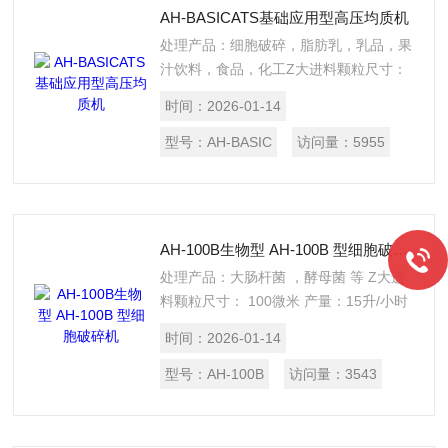
AH-BASICATS基础应用型高压均质机
处理产品：细胞破碎，脂肪乳，乳品，果
汁饮料，食品，化工Z大进料颗粒尺寸：
&amp;lt; 100微米 产量：20升/小时Z大工
时间：
2026-01-14
作压力 ：1200barZ小处理量：30ml马达
功率：2.2kW/380v/50hz重量：110kg
型号：
AH-BASIC
访问量：
5955
AH-100B生物型 AH-100B 型细胞破碎机
处理产品：大肠杆菌 ，酵母菌 等 Z大进
料颗粒尺寸： 100微米 产量：15升/小时
均质级数：一级Z大工作压力 ：
时间：
2026-01-14
1500bar/22500psiZ小处理量：50ml马达
功率：2.2kW/380v/50hz重量：110kg
型号：
AH-100B
访问量：
3543