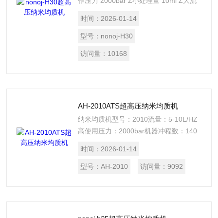
作压力 2000bar Z小处理量 10ml Z大流
量 5L/h Z高温度 75℃ 工作环境 ≤40℃；
时间：
2026-01-14
R.H.40% 体积：23mm*42mm*40mm 超
高压均质机应用在生物科技，制药，化妆
型号：
nonoj-H30
品，食品及其它精细化工领域， 是细胞
访问量：
10168
破碎和制备超细粒度乳化液，脂质体及纳
米悬浮液的设备。
AH-2010ATS超高压纳米均质机
纳米均质机型号：2010流量：5-10L/HZ
高使用压力：2000bar机器冲程数：140
次/MinZ大产品粘度：2000 cPZ高产品温
时间：
2026-01-14
度：90 ℃Z高蒸汽温度：121 ℃柱塞直
径：5mm可配置在线质体基础剂，热交
型号：
AH-2010
访问量：
9092
换器等.