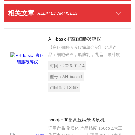
相关文章
RELATED ARTICLES
AH-basic-I高压细胞破碎仪
【高压细胞破碎仪简单介绍】 处理产
品：细胞破碎，脂肪乳，乳品，果汁饮
料，食品， 化工Z大进料颗粒尺寸： 100
时间：
2026-01-14
微米 产量：10升/小时 Z大工作压力 ：
1500bar Z小处理量：30ml 马达功率：
型号：
AH-basic-I
2.2kW/380v/50hz 重量：110kg
访问量：
12382
nonoj-H30超高压纳米均质机
适用产品 脂质体 产品粘度 150cp Z大工