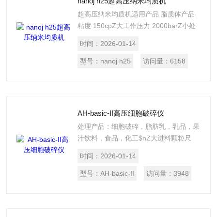
nanoj h25超高压纳米均质机
超高压纳米均质机适用产品 脂质体产品
粘度 150cpZ大工作压力 2000barZ小处
理量 10mlZ大流量 4L/hZ高温度 75℃工
时间：
2026-01-14
作环境 ≤40℃；R.H.40%超高压均质机应
用在生物科技，制药，化妆品，食品及其
型号：
nanoj h25
访问量：
6158
它精细化工领域，是细胞破碎和制备超细
粒度乳化液，脂质体及纳米悬浮液的设
备。
AH-basic-II高压细胞破碎仪
处理产品：细胞破碎，脂肪乳，乳品，果
汁饮料，食品，化工$nZ大进料颗粒尺
寸： 100微米$n 产量：20升/小时$nZ大
时间：
2026-01-14
工作压力 ：1000bar$nZ小处理量：
30ml$n马达功率：2.2kW/380v/50hz$n
型号：
AH-basic-II
访问量：
3948
重量：110kg