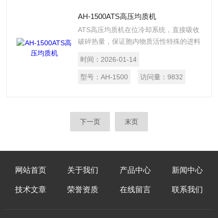
AH-1500ATS高压均质机
ATS高压均质机在位冷却系统，直接吸收
破碎热量，保证胞内物质活性特殊的进料
阀设计，无需排气，直接进料高效破碎，
时间：
2026-01-14
大肠杆菌一遍可达95%以上可选配冷却盘
管，以保证更高的生物活性。
型号：
AH-1500
访问量：
9832
下一页
末页
网站首页
关于我们
产品中心
新闻中心
技术文章
荣誉资质
在线留言
联系我们