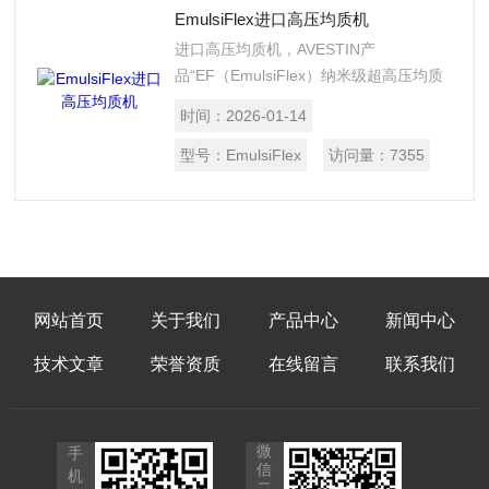
EmulsiFlex进口高压均质机
进口高压均质机，AVESTIN产
品“EF（EmulsiFlex）纳米级超高压均质
机”在业界享有盛誉，是高品质和精密技
时间：
2026-01-14
术的代名词。从北美到欧洲，从实验室到
生产线，AVESTIN设备在制药、生物化
型号：
EmulsiFlex
访问量：
7355
学、精细化工等高新领域备受青睐。
网站首页
关于我们
产品中心
新闻中心
技术文章
荣誉资质
在线留言
联系我们
微
手
信
机
二