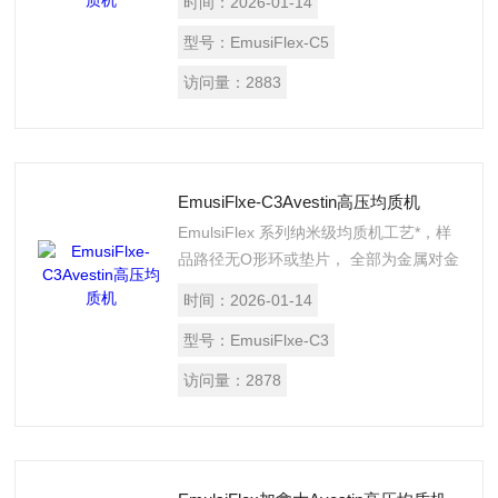
时间：
2026-01-14
何电源 5. 提供量: 200升/分钟, 7巴 6. 外
形: 43 X 16 X 320 毫米 7. 重量: 25 公斤
型号：
EmusiFlex-C5
访问量：
2883
EmusiFlxe-C3Avestin高压均质机
EmulsiFlex 系列纳米级均质机工艺*，样
品路径无O形环或垫片， 全部为金属对金
属，或金属对陶瓷接触，不宜磨损，坚固
时间：
2026-01-14
耐用， 均质阀易于拆装，清洗简便，全
套设备可拆解后高温高压灭菌及在线蒸气
型号：
EmusiFlxe-C3
灭菌， *符合GMP标准和美国食品及药物
访问量：
2878
管理局（FDA）的要求。