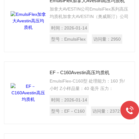
EmulsiFlex加拿大Avestin高压均质机
加拿大AVESTIN公司EmulsiFlex系列高压
均质机加拿大AVESTIN（奥威斯汀）公司
是超高压均质设备设计、研发与制造的专
时间：
2026-01-14
业厂商，拥有*的纳米级均质技术和设备
制造工艺。AVESTIN产
型号：
EmulsiFlex
访问量：
2950
品“EF（EmulsiFlex）纳米级超高压均质
机”在业界享有盛誉，是高品质和精密技
术的代名词。从北美到欧洲，从实验室到
生产线，AVESTIN设备在制药、生物化
EF－C160Avestin高压均质机
学、精细化工等高新领域备受青睐。
EmulsiFlex-C160型 处理能力：160 升/
小时 Z小样品量：40 毫升 压力：
30,000psi （207 Mpa）
时间：
2026-01-14
型号：
EF－C160
访问量：
2372