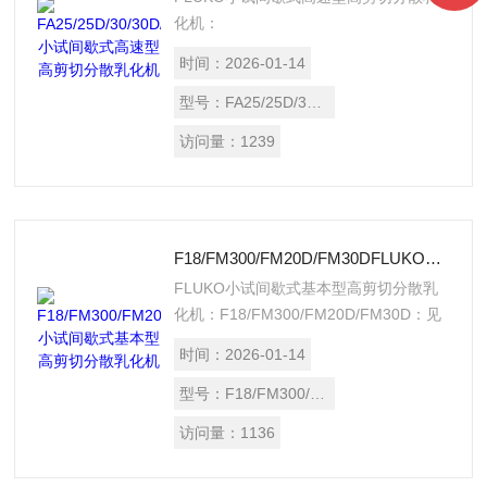
化机：
FA25/FA25D/FA30/FA30D/FAR25：见
时间：
2026-01-14
【详细介绍】
型号：
FA25/25D/30/30D//FAR25
访问量：
1239
F18/FM300/FM20D/FM30DFLUKO小试间歇式基本型高剪切分散乳化机
FLUKO小试间歇式基本型高剪切分散乳
化机：F18/FM300/FM20D/FM30D：见
详细介绍​配件：外定子形式设备简介：无
时间：
2026-01-14
级变速，高精度数显，强扭矩输出。双定
子结构，成倍增加剪切效果；配备多种形
型号：
F18/FM300/FM20D/FM30D
式的定子，可根据工艺要求互换使用；双
访问量：
1136
重安全保护。 适用工艺：适用于中批
量、中等黏度物料，以及含固液体的分