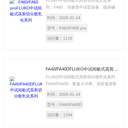
FLUKO中试间歇式高剪切分散乳化系
列：FA60：实验室中试型设备，能准确
完成从小试到工业化的生产模拟，为检验
时间：
2026-01-14
生产工艺、选择大生产设备提供依据。
FA60 pro：高速中试分散机，最大处理量
型号：
FA60/FA60 pro
为50L，最高转速9500rpm，适用于中试
访问量：
1116
及小型生产车间。宽广的转速范围
(1000~9500rpm)确保用户使用小直径转
子也能够以高线速度作业。
FA40/FA40DFLUKO中试间歇式高剪切分散乳化系列
FLUKO中试间歇式高剪切分散乳化系列
FA40/FA40D：配备大功率、高转速原装
电机，空载转速最高至23500rpm，最大
时间：
2026-01-14
批次处理量15000mL。强扭矩设计，整
机模块化结构，操作方便，可满足较大的
型号：
FA40/FA40D
实验量。
访问量：
1194