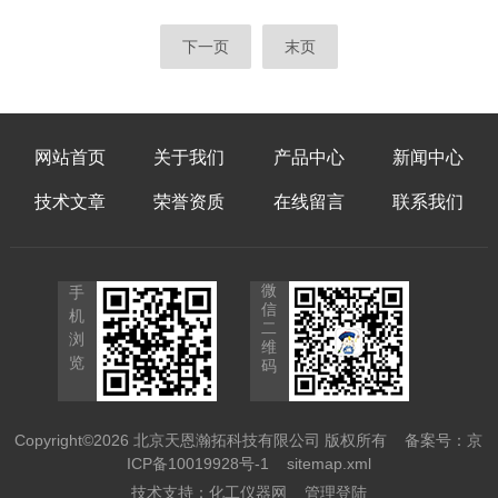
散、乳化、均质、混合
下一页
末页
网站首页
关于我们
产品中心
新闻中心
技术文章
荣誉资质
在线留言
联系我们
微
手
信
机
二
浏
维
览
码
Copyright©2026 北京天恩瀚拓科技有限公司 版权所有
备案号：京
ICP备10019928号-1
sitemap.xml
技术支持：
化工仪器网
管理登陆