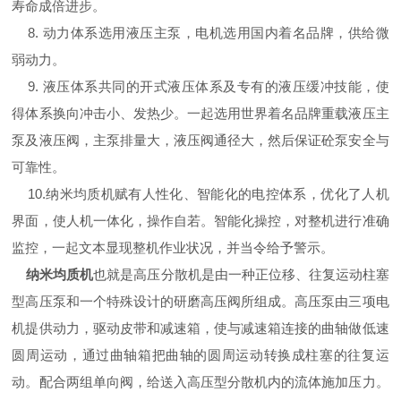
寿命成倍进步。
8. 动力体系选用液压主泵，电机选用国内着名品牌，供给微
弱动力。
9. 液压体系共同的开式液压体系及专有的液压缓冲技能，使
得体系换向冲击小、发热少。一起选用世界着名品牌重载液压主
泵及液压阀，主泵排量大，液压阀通径大，然后保证砼泵安全与
可靠性。
10.纳米均质机赋有人性化、智能化的电控体系，优化了人机
界面，使人机一体化，操作自若。智能化操控，对整机进行准确
监控，一起文本显现整机作业状况，并当令给予警示。
纳米均质机
也就是高压分散机是由一种正位移、往复运动柱塞
型高压泵和一个特殊设计的研磨高压阀所组成。高压泵由三项电
机提供动力，驱动皮带和减速箱，使与减速箱连接的曲轴做低速
圆周运动，通过曲轴箱把曲轴的圆周运动转换成柱塞的往复运
动。配合两组单向阀，给送入高压型分散机内的流体施加压力。