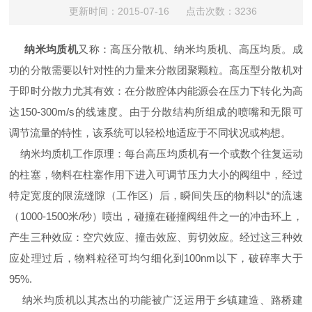
更新时间：2015-07-16 点击次数：3236
纳米均质机
又称：高压分散机、纳米均质机、高压均质。成
功的分散需要以针对性的力量来分散团聚颗粒。高压型分散机对
于即时分散力尤其有效：在分散腔体内能源会在压力下转化为高
达150-300m/s的线速度。由于分散结构所组成的喷嘴和无限可
调节流量的特性，该系统可以轻松地适应于不同状况或构想。
纳米均质机工作原理：每台高压均质机有一个或数个往复运动
的柱塞，物料在柱塞作用下进入可调节压力大小的阀组中，经过
特定宽度的限流缝隙（工作区）后，瞬间失压的物料以*的流速
（1000-1500米/秒）喷出，碰撞在碰撞阀组件之一的冲击环上，
产生三种效应：空穴效应、撞击效应、剪切效应。经过这三种效
应处理过后，物料粒径可均匀细化到100nm以下，破碎率大于
95%.
纳米均质机以其杰出的功能被广泛运用于乡镇建造、路桥建