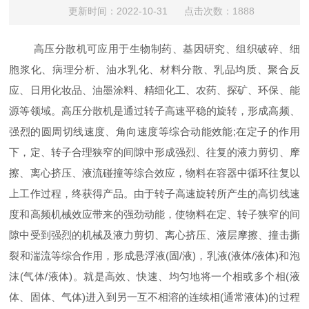
更新时间：2022-10-31 点击次数：1888
高压分散机可应用于生物制药、基因研究、组织破碎、细
胞浆化、病理分析、油水乳化、材料分散、乳品均质、聚合反
应、日用化妆品、油墨涂料、精细化工、农药、探矿、环保、能
源等领域。高压分散机是通过转子高速平稳的旋转，形成高频、
强烈的圆周切线速度、角向速度等综合动能效能;在定子的作用
下，定、转子合理狭窄的间隙中形成强烈、往复的液力剪切、摩
擦、离心挤压、液流碰撞等综合效应，物料在容器中循环往复以
上工作过程，终获得产品。由于转子高速旋转所产生的高切线速
度和高频机械效应带来的强劲动能，使物料在定、转子狭窄的间
隙中受到强烈的机械及液力剪切、离心挤压、液层摩擦、撞击撕
裂和湍流等综合作用，形成悬浮液(固/液)，乳液(液体/液体)和泡
沫(气体/液体)。就是高效、快速、均匀地将一个相或多个相(液
体、固体、气体)进入到另一互不相溶的连续相(通常液体)的过程