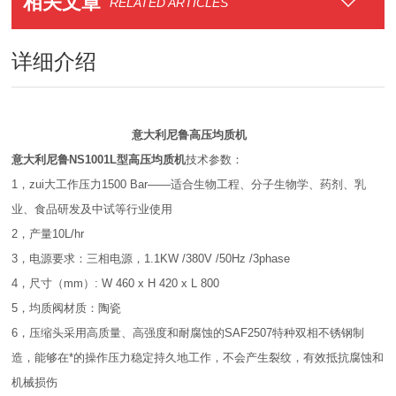
相关文章
RELATED ARTICLES
详细介绍
意大利尼鲁高压均质机
意大利尼鲁NS1001L型高压均质机
技术参数：
1，zui大工作压力1500 Bar——适合生物工程、分子生物学、药剂、乳
业、食品研发及中试等行业使用
2，产量10L/hr
3，电源要求：三相电源，1.1KW /380V /50Hz /3phase
4，尺寸（mm）: W 460 x H 420 x L 800
5，均质阀材质：陶瓷
6，压缩头采用高质量、高强度和耐腐蚀的SAF2507特种双相不锈钢制
造，能够在*的操作压力稳定持久地工作，不会产生裂纹，有效抵抗腐蚀和
机械损伤