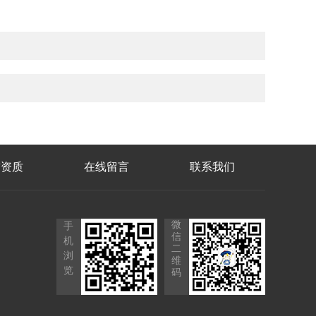
誉资质
在线留言
联系我们
微
手
信
机
二
浏
维
览
码