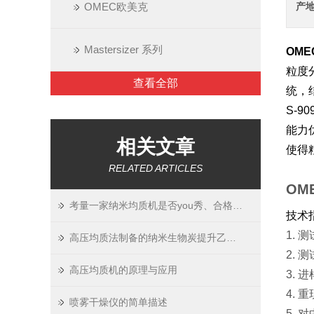
OMEC欧美克
产
Mastersizer 系列
OME
粒度
查看全部
统，
S-
能力
相关文章
使得
RELATED ARTICLES
OM
考量一家纳米均质机是否you秀、合格主要看哪些方面呢
技术
1.
高压均质法制备的纳米生物炭提升乙二醇基冷却液的导热性
2. 
高压均质机的原理与应用
3.
4. 
喷雾干燥仪的简单描述
5. 