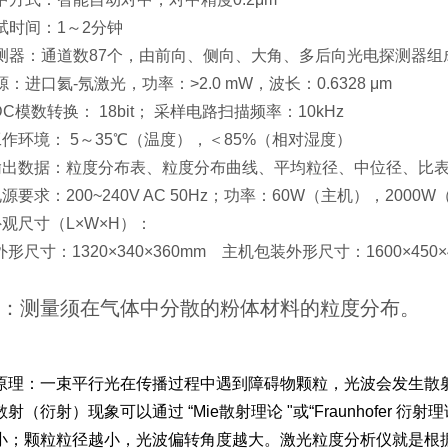
测试时间：1～2分钟
 检测器：通道数87个，由前向、侧向、大角、多后向光电探测器组
光源：进口氦-氖激光，功率：>2.0 mW，波长：0.6328 μm
ADC模数转换： 18bit； 采样电路扫描频率：10kHz
 工作环境： 5～35℃（温度），＜85%（相对湿度）
. 输出数据：粒度分布表、粒度分布曲线、平均粒径、中位径、比
 电源要求：200~240V AC 50Hz；功率：60W（主机），200
 外观尺寸（L×W×H）：
形尺寸：1320×340×360mm 主机包装外形尺寸：1600×450×
：测量须在气体中分散的粉体材料的粒度分布。
原理：一束平行光在传播过程中遇到障碍物颗粒，光波会发生散
射（衍射）现象可以通过 “Mie散射理论 "或“Fraunhofer
小；颗粒粒径越小，光波偏转角度越大。激光粒度分析仪就是根