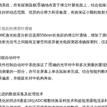
准
测系统，所有探测器都
确地布置于傅立叶聚焦面上，结合低噪
良好的动态范围、优异的分辨力和灵敏度，有效保证小颗粒散射
长焦距的傅里叶透镜
-909E激光粒度分析仪选用556mm长焦距的傅立叶透镜，增加
散射光信号之间能有足够空间差异被光电探测器准确探测到，仪器
 智能自动对中
准
软件控制自动对中系统保证了
确的光学对中和多次测量的重现性
动测量的一部分，亦可在屏幕上单击鼠标来完成。结合智能判断
果偏差，并能延长对中机构寿命。
 先进的数据采集及处理技术
优化的同步8通道18位ADC模数转换采样技术和超低泄露电流采