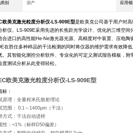
地类别
国产
应用领
C欧美克激光粒度分析仪-LS-909E型
是欧美克公司基于用户对高
分析仪。LS-909E采用先进的长焦距光学设计、优化的三维空
结合进口的高性能He-Ne激光器光源、高精度对中装置、压电
909E在胜任多种样品的干法检测的同时将仪器的维护需求有效降
优。其智能化测控分析软件、专业化的可定义测试报告模板，附
粒度测试分析从此变得轻松。
EC欧美克激光粒度分析仪-LS-909E型
指标：
 测试原理：全量程米氏散射理论
测试范围： 0.1～1400μm（干法）
 进样方式：干法自动进样
重现性：<1%（标样D50偏差）
对中方式：智能自动对中，对中精度0.2μm