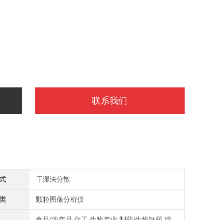
联系我们
式
干湿法分散
类
颗粒图像分析仪
食品/农产品,化工,生物产业,制药/生物制药,综