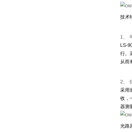
技术
1、
LS
行。
从而
2、
采用
收，
器测
光路