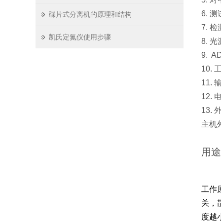
6. 
碟片式分离机的原理和结构
7.
凯氏定氮仪使用步骤
8. 
9. 
10.
11
12.
13.
主机外
用途
工作
关，散
度越