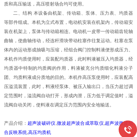
质和高压输送，高压喷射场合均可使用。
二、结构 本设备由机架、传动箱、泵体、压力表、均质器
等部件组成。本机为立式布置，电动机安装在机架内，传动箱安
装在机架上，泵体与传动箱相连。电动机一皮带一传动箱齿轮轴
曲轴，使曲轴传动，经连杆滑块带动柱塞作往复运动。柱塞在泵
体内的运动形成抽吸与压缩，经组合阀门控制料液便形成压力。
本机作均质使用时，应装配均质器，此时料液被压入均质器，经
均质器中特制的均质阀的作用，料液被充分均质细化料液分子
团、均质料液成分质地的目的。本机作高压泵使用时，应装配高
压溢流装置，此时，料液经泵体、被压入输出口，当压力超过调
定范围时，溢流阀自动打开，形成内泄，压力低于调定值时，溢
流阀自动关闭，使料液在调定压力范围内安全地输送。
产品介绍：
超声波破碎仪
,
微波超声波合成萃取仪
,
超声波微波组
合反映系统
,
高压均质机