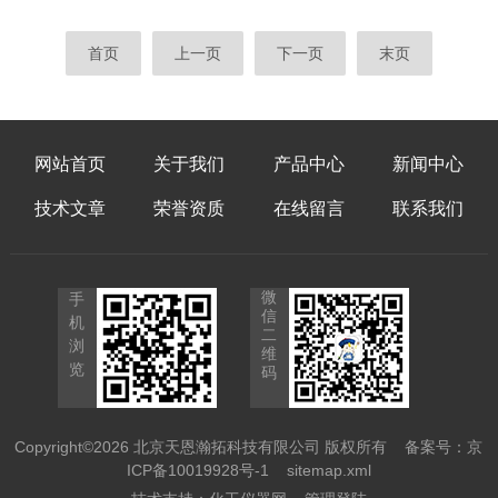
到问题根源。结合长期现场应用经验来看，粒
值。而纳米均质机的核心作用，便是通过精密
径不达标大多并非设备硬件突发故障，而是集
的物理作用细化物料颗粒，优化颗粒分布状
首页
上一页
下一页
末页
中在四大类常见问题上，理清这些诱因并针对
态。诸多生产实践与研究证明，物料经过均质
性调整，就能有效改善物料细化效果。首先
处理后的粒径大小，是决定产品长期稳定性的
第...
核心关键，也是区分普通均质产品与高品质纳
米级产品的核心指标。产品体系出现分层、沉
网站首页
关于我们
产品中心
新闻中心
降、絮凝、团聚等不稳定问题，本质是体系内
颗粒分布不均、受力失衡导致的微观结构崩
技术文章
荣誉资质
在线留言
联系我们
塌。未经纳米均质处理的物料，内部颗粒大小
参差不...
微
手
信
机
二
浏
维
览
码
Copyright©2026 北京天恩瀚拓科技有限公司 版权所有
备案号：京
ICP备10019928号-1
sitemap.xml