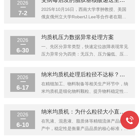
受病毒启发的脂肽基核酸递送至软骨用于骨关节炎治疗
硬化，现有药物疗效差、特异性...
ａ
2026
ndSelectiveCytotoxicTLymphocyteModulationfor
2025年10月16日，西南大学李翀教授、美国
7-2
研究论文。借助艾特森MPE-L2型微流控制备
俄亥俄州立大学RobertJ.Lee等合作者在期刊
仪，研究团队成功开发了一种“疫苗启动选择
《NatureCommunications》上发表题
性T细胞调控（VISIT）...
为"Virus-inspiredlipopeptide-
均质机压力数据异常处理方案
derivednucleicaciddeliverytocartilageforosteoarth
2026
研究论文。文中使用苏州艾特森制药设备有限
一、先区分异常类型，快速定位故障表现常见
6-30
公司MPE-L2型微流控制备仪制备了一系列非
压力异常分为四类：无压力、压力偏低、压力
致病性、受病毒启发的脂肽基纳米颗粒
持续偏高、压力频繁波动跳变，先记录设备运
（Virus-inspiredl...
行工况、物料浓度、温度，再分步排查，全程
纳米均质机处理后粒径不达标？这4个原因最常见
泄压后再拆解部件，避免高压物料喷溅伤人。
2026
二、无压力/压力完全上不去进料系统故障料
在精细加工、物料制备等相关生产环节中，纳
6-17
桶缺料、进料管路堵塞、进料阀门未全开、进
米均质机是细化物料颗粒、提升物料稳定性的
料泵进气产生气蚀，空气进入均质腔无法建立
核心设备，不少生产场景都依靠它将物料粒径
油压。处理：补加物料，疏通进料管道，全开
控制在标准范围之内。但实际生产里，经常会
纳米均质机：为什么粒径大小直接决定了产品稳定性？
进料阀，排空管路气泡，保证进料连续无断
出现经过设备处理后，物料粒径始终达不到预
2026
料。单向阀磨损、卡料失效高压单向阀阀芯、
设要求的情况，不仅拖慢整体生产进度，还会
在乳液、混悬液、脂质体等精细流体产品的生
6-10
阀座被颗粒物料划伤、结垢卡住，高压介质回
造成原料损耗、成品品质下降等一系列问题。
产中，稳定性是衡量产品品质的核心标准，直
流...
很多操作人员反复调整操作方式，却始终找不
接关乎产品的储存周期、使用效果与市场价