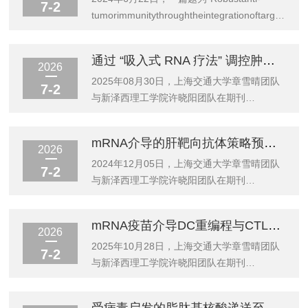
7-2
tumorimmunitythroughtheintegrationoftargetedlipi
basedmRNAnanovaccineswithPD-1/PD-
L1blockade"的研究论文，发表在
通过 “吸入式 RNA 疗法” 调控肿瘤胶原纤维排列以增强肺癌免疫治疗
《MaterialsTodayBio》杂志上。本研究创新
2026
构建了一种靶向纳米疫苗平台，利用艾特森
2025年08月30日，上海交通大学章雪晴团队
7-2
MPE-L2型微流控制备仪制备甘露糖修饰的脂
与新泽西理工学院许晓阳团队在期刊
质纳米颗粒（TLNP），同时负载肿瘤抗原
《NatureCommunications》上发表题
mRNA（如mOV...
为"Modulatingtumorcollagenfiberalignmentfore
mRNA介导的肝靶向抗体策略预防逆转MASH与肝纤维化
研究论文。在该研究中，借助艾特森MPE-L2
2026
型微流控制备仪，研发团队开发出一种吸入式
2024年12月05日，上海交通大学章雪晴团队
7-2
RNA纳米颗粒，通过局部递送mRNA和
与新泽西理工学院许晓阳团队在期刊
siRNA，同步破坏胶原结构并阻断免疫抑制，
《ACSNano》上发表题为"Preventａ
为增强肺...
ndReverseMetabolicDysfunctionAssociatedSteatoh
mRNA疫苗介导DC重编程与CTL调控增强抗肿瘤免疫
ａ
2026
ndHepaticFibrosisviamRNAMediatedLiver-
2025年10月28日，上海交通大学章雪晴团队
7-2
SpecificAntibodyTherapy"的研究论文。
与新泽西理工学院许晓阳团队在期刊
MASH（代谢功能障碍相关性脂肪性肝炎）影
《ACSNano》上发表题为"mRNA-
响全球约5%人口，常伴纤维化且易进展为肝
BasedVaccinationDrivesinVivoDendriticCellRepr