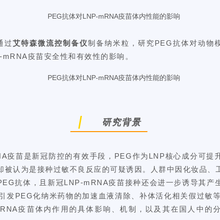
通过
艾特森微流控制备仪
制备纳米粒，研究
PEG抗体
对动物模
LNP-mRNA疫苗安全性和有效性的影响。
研究背景
NA疫苗
是新冠防控的有效手段，PEG作为LNP核心成分可提
却被认为是接种过敏不良反应的可疑诱因。人群中因化妆品、
PEG抗体，且新冠LNP-mRNA疫苗接种还会进一步诱导其产
可引发PEG化纳米药物的加速血液清除、
补体活化
相关假过敏等
-mRNA疫苗体内作用的具体影响、机制，以及其在国人中的