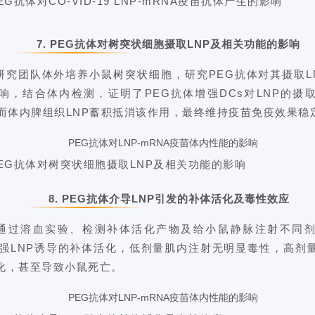
EG抗体对CO-VID-19 LNP-mRNA疫苗抗体产生的影响
7.
PEG抗体对树突状细胞摄取LNP及相关功能的影响
研究团队体外培养小鼠树突状细胞，研究
PEG抗体对其摄取L
响，结合体内检测，证明了PEG抗体增强DCs对LNP的摄
，而体内脾组织LNP蓄积抵消该作用，最终维持疫苗免疫效果稳
PEG抗体对树突状细胞摄取LNP及相关功能的影响
8.
PEG抗体介导LNP引发的补体活化及毒性效应
通过溶血实验、检测补体活化产物及给小鼠静脉注射不同
增强LNP诱导的补体活化，低剂量肌内注射无明显毒性，高剂
化，甚至导致小鼠死亡。