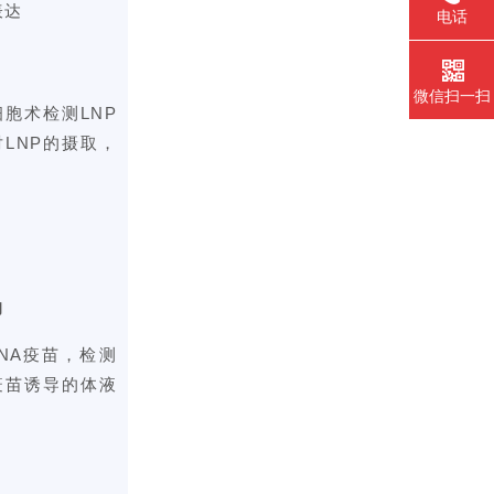
表达
电话
微信扫一扫
胞术检测LNP
LNP的摄取，
响
mRNA疫苗，检测
疫苗诱导的体液