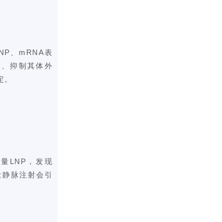
NP、mRNA表
取、抑制其体外
定。
剂量
LNP，发现
量静脉注射会引