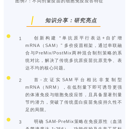
图例7
：不同剂量疫苗的细胞免疫应答特征
知识分享：研究亮点
创新构建 “单抗原平
行表达+
自扩增
1
mRNA（SAM）" 多价疫苗框架，通过串联融
合与PreMix/PostMix两种混合制剂策略的系
统对比，解决了传统多抗原疫苗抗原竞争、表
达不均的核心问题。
首-次证实SAM平台相比非复制型
2
mRNA（NRM），在低剂量下即可诱导更强
的体液免疫与细胞免疫应答，且具备显著剂量
节约潜力，突破了传统蛋白疫苗免疫持久性不
足的局限。
明确 SAM-PreMix策略在免疫原性（血清
3
杀菌滴度达 1:256）、功能保护及生产工艺标