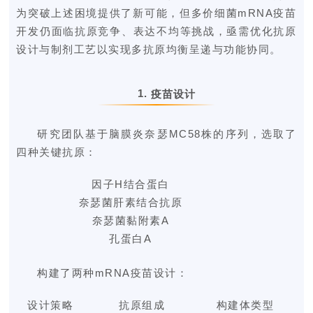
为突破上述困境提供了新可能，但多价细菌mRNA疫苗
开发仍面临抗原竞争、表达不均等挑战，亟需优化抗原
设计与制剂工艺以实现多抗原均衡呈递与功能协同。
1.
疫苗设计
研究团队基于脑膜炎奈瑟
MC58株的序列，选取了
四种关键抗原：
因子H结合蛋白
奈瑟菌肝素结合抗原
奈瑟菌黏附素A
孔蛋白A
构建了两种
mR
NA疫
苗设计
：
设计
策
略
抗原组成
构建体类型