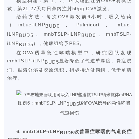
模型构建：第 1、7、14天腹腔注射OVA+明矾致
敏，第21-27天每日鼻内注射50μg OVA激发。
给药方法：每次OVA激发前6小时，吸入给药
（mLuc-iLNP
、Pulmicort、mLuc-
BUD0
iLNP
、mnbTSLP-iLNP
、mnbTSLP-
BUD5
BUD0
iLNP
），健康组给予PBS。
BUD5
在OVA诱导急性哮喘模型中，研究团队发现
mnbTSLP-iLNP
显著降低了气道壁厚度、炎症浸
BUD5
润、黏液分泌及胶原沉积，指标接近健康组，优于单药
治疗。
图
例6：mnbTSLP-iLNP
缓解OVA诱导的急性哮喘
BUD5
气道损伤
6.
mnbTSLP-iLNP
改善重症哮喘的气道炎症
BUD5