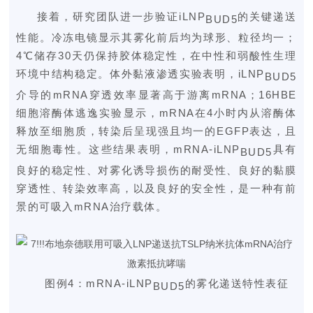
接着，研究团队进一步验证iLNP
的关键递送
BUD5
性能。
冷冻电镜
显示其雾化前后均为球形、粒径均一；
4℃储存30天仍保持胶体稳定性，在中性和弱酸性生理
环境中结构稳定。体外黏液渗透实验表明，iLNP
BUD5
介导的mRNA穿透效率显著高于游离mRNA；16HBE
细胞
溶酶体逃逸实验
显示，mRNA在4小时内从溶酶体
释放至细胞质，转染后呈现强且均一的EGFP表达，且
无细胞毒性。这些结果表明，mRNA-iLNP
具有
BUD5
良好的稳定性、对雾化诱导损伤的耐受性、良好的黏膜
穿透性、转染效率高，以及良好的安全性，是一种有前
景的可吸入mRNA治疗载体。
图例4：mRNA-iLNP
的雾化递送特性表征
BUD5