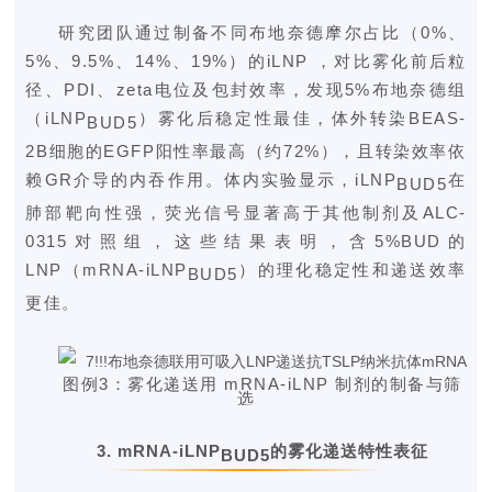
研究团队通过制备不同布地奈德摩尔占比（0%、
5%、9.5%、14%、19%）的iLNP ，对比雾化前后粒
径、PDI、zeta电位及包封效率，发现5%布地奈德组
（iLNP
）雾
化后稳定性最佳，体外转染BEAS-
BUD5
2B细胞的
EGFP
阳性率最高（约72%），且转染效率依
赖GR介导的内吞作用。体内实验显示，iLNP
在
BUD5
肺部靶向性强，荧光信号显著高于其他制剂及ALC-
0315对照组，这些结果表明，含5%BUD的
LNP（mRNA-iLNP
）的理化稳定性和递送效率
BUD5
更佳。
图例3：雾化递送用 mRNA-iLNP 制剂的制备与筛
选
3.
mRNA-iLNP
的雾化递送特性表征
BUD5