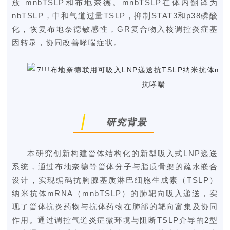
放 mnbTSLP和布地奈德。mnbTSLP在体内翻译为
nbTSLP，中和气道过量TSLP，抑制STAT3和p38磷酸
化，恢复布地奈德敏感性，GR复合物入核调控炎症基
因转录，协同改善哮喘症状。
研究背景
本研究创新构建甾体结构化的新型吸入式LNP递送
系统，通过布地奈德等甾体分子与脂质骨架的疏水嵌合
设计，实现编码抗胸腺基质淋巴细胞生成素（TSLP）
纳米抗体mRNA（mnbTSLP）的肺靶向吸入递送，实
现了甾体抗炎药物与抗体药物在肺部的靶向富集及协同
作用。通过调控气道炎症微环境与阻断TSLP介导的2型