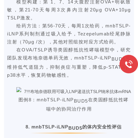
模型构建：第 1、7、14天腹腔注射OVA+明矾致
敏，第21-70天每周3次鼻内注射20μg OVA+10μg
TSLP激发。
给药方法：第56-70天，每周1次给药，mnbTSLP-
iLNP系列制剂通过吸入给予，Tezepelumab经尾静脉
注射（70μg /次），其他对照组按对应方式给药。
在OVA/TSLP诱导类固醇抵抗性哮喘模型中，研究
团队发现布地奈德单药无效，mnbTSLP-iLNP
可
BUD5
维持低气道阻力，抑制炎症与重塑，降低p-STAT3/p-
p38水平，恢复药物敏感性。
图
例8：mnbTSLP-iLNP
在类
固醇抵抗性哮
BUD5
喘中的协同治疗作用
8.
mnbTSLP-iLNP
的体内安全性评估
BUD5