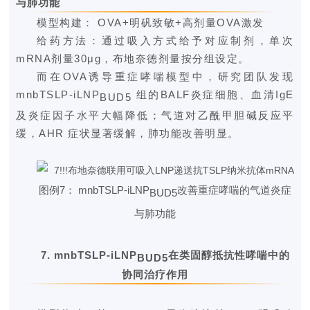
与肺功能
模型构建： OVA+明矾致敏+高剂量OVA激发
给药方法：通过吸入方式给予对应制剂，单次
mRNA剂量30μg，布地奈德剂量按分组设定。
而在OVA诱导重症哮喘模型中，研究团队发现
mnbTSLP-iLNP
组的BALF炎症细胞、血清IgE
BUD5
及炎症因子水平大幅降低；气道对乙酰甲胆碱反应平
缓，
AHR
症状显著缓解，肺功能改善明显。
图例
7： mnbTSLP-iLNP
改善重症哮喘的气道炎症
BUD5
与肺功
能
7.
mnbTSLP-iLNP
在类固醇抵抗性哮喘中的
BUD5
协同治疗作用