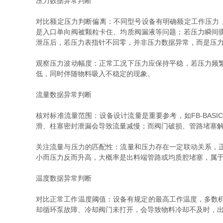
压力数据异常判断
对比额定压力判断偏离：不同型号设备有明确额定工作压力，如G
是入口单向阀被颗粒卡住、均质阀漏液等问题；若压力瞬间
泄压后，若压力表指针不回零，并非压力数据异常，而是压
观察压力波动幅度：正常工况下压力应保持平稳，若压力频
低，同时伴随物料吸入不稳定的现象。
流量数据异常判断
核对标准流量范围：设备设计流量是重要参考，如FB-BASIC
滑、柱塞密封泄漏会导致流量减慢；而阀门破损、管路堵塞
关注流量与压力的匹配性：流量和压力存在一定联动关系，
小而压力反而升高，大概率是出料端管路或均质腔堵塞，属于
温度数据异常判断
对比正常工作温度阈值：设备有规定的最高工作温度，多数机
却循环泵故障、冷却阀门未打开，会导致物料冷却不及时，