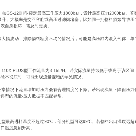
S-120H型额定最高工作压力1800bar，设计最高压力2000ba
骤升，大概率是交互容腔或高压过滤阀堵塞，比如同一批物料频繁导致压
力表自身损坏，需及时更换。
繁大幅波动，排除物料粘度不均的情况后，可能是高压缸内混入气体、单
-110X-PLUS型工作流量为3-15L/H。若实际流量持续低于或高
解除不彻底时，可能出现流量骤增的罕见情况。
正常情况下流量增加时压力会有合理幅度的下降。若出现流量下降但压力
典型的流量-压力数据不匹配异常。
型最高进料温度不超过90℃，部分机型可达99℃。若物料出口温度远
出口温度急剧升高。