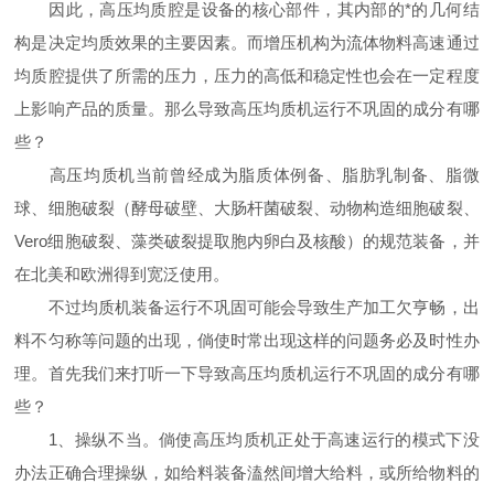
因此，高压均质腔是设备的核心部件，其内部的*的几何结
构是决定均质效果的主要因素。而增压机构为流体物料高速通过
均质腔提供了所需的压力，压力的高低和稳定性也会在一定程度
上影响产品的质量。那么导致高压均质机运行不巩固的成分有哪
些？
高压均质机当前曾经成为脂质体例备、脂肪乳制备、脂微
球、细胞破裂（酵母破壁、大肠杆菌破裂、动物构造细胞破裂、
Vero细胞破裂、藻类破裂提取胞内卵白及核酸）的规范装备，并
在北美和欧洲得到宽泛使用。
不过均质机装备运行不巩固可能会导致生产加工欠亨畅，出
料不匀称等问题的出现，倘使时常出现这样的问题务必及时性办
理。首先我们来打听一下导致高压均质机运行不巩固的成分有哪
些？
1、操纵不当。倘使高压均质机正处于高速运行的模式下没
办法正确合理操纵，如给料装备溘然间增大给料，或所给物料的