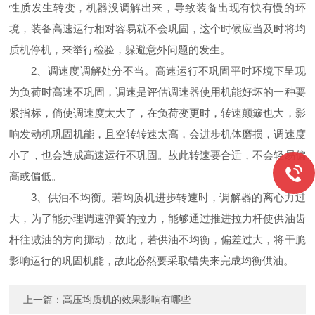
性质发生转变，机器没调解出来，导致装备出现有快有慢的环
境，装备高速运行相对容易就不会巩固，这个时候应当及时将均
质机停机，来举行检验，躲避意外问题的发生。
2、调速度调解处分不当。高速运行不巩固平时环境下呈现
为负荷时高速不巩固，调速是评估调速器使用机能好坏的一种要
紧指标，倘使调速度太大了，在负荷变更时，转速颠簸也大，影
响发动机巩固机能，且空转转速太高，会进步机体磨损，调速度
小了，也会造成高速运行不巩固。故此转速要合适，不会轻易偏
高或偏低。
3、供油不均衡。若均质机进步转速时，调解器的离心力过
大，为了能办理调速弹簧的拉力，能够通过推进拉力杆使供油齿
杆往减油的方向挪动，故此，若供油不均衡，偏差过大，将干脆
影响运行的巩固机能，故此必然要采取错失来完成均衡供油。
上一篇：
高压均质机的效果影响有哪些