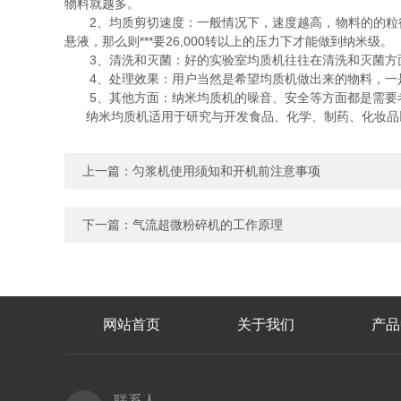
物料就越多。
2、均质剪切速度：一般情况下，速度越高，物料的的粒径
悬液，那么则***要26,000转以上的压力下才能做到纳米级。
3、清洗和灭菌：好的实验室均质机往往在清洗和灭菌方面
4、处理效果：用户当然是希望均质机做出来的物料，一是
5、其他方面：纳米均质机的噪音、安全等方面都是需要考
纳米均质机适用于研究与开发食品、化学、制药、化妆品
上一篇：
匀浆机使用须知和开机前注意事项
下一篇：
气流超微粉碎机的工作原理
网站首页
关于我们
产品
联系人